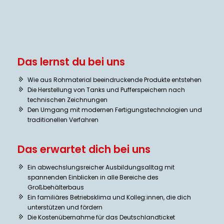
Anlagenmechaniker (m/w/d) Fachrichtung Behälter- und
Apparatebau (Ausbildungsbeginn 01.09.2027)
Das lernst du bei uns
Wie aus Rohmaterial beeindruckende Produkte entstehen
Die Herstellung von Tanks und Pufferspeichern nach
technischen Zeichnungen
Den Umgang mit modernen Fertigungstechnologien und
traditionellen Verfahren
Das erwartet dich bei uns
Ein abwechslungsreicher Ausbildungsalltag mit
spannenden Einblicken in alle Bereiche des
Großbehälterbaus
Ein familiäres Betriebsklima und Kolleg:innen, die dich
unterstützen und fördern
Die Kostenübernahme für das Deutschlandticket