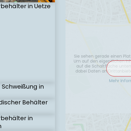
nternehmen für die Re-
g von Altöl nutzt vier
BTD-Behälter (80.000-
er) zur effizienten
ng. Die Behälter sind
Sie sehen gerade einen Plat
tzbeschichtet und
Um auf den eigentlichen Inha
lle Industriestandards, was
auf die Schaltfläche unten
re und nachhaltige
dabei Daten an Drittanbie
ng von Altölen unterstützt.
lesen!
Mehr Info
 führenden
henhersteller aus Vlotho
das Schweißer-Team 2
cher mit jeweils 25.000