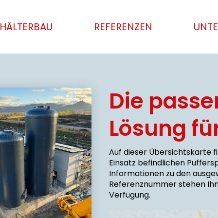
HÄLTERBAU
REFERENZEN
UNT
Die pass
Lösung fü
des Nahwärmenetzes am
n Hechingen schreitet voran
Auf dieser Übersichtskarte f
 wir zukünftig mit einem
 105 m³ BTD-
Einsatz befindlichen Puffers
icher unterstützt.
Informationen zu den ausgew
sche wie hier, die
Referenznummer stehen Ih
leidung in Anthrazit an
Verfügung.
ige Heizhaus anzugleichen,
 kein Problem.
lesen!