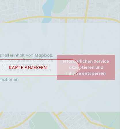
zhalterinhalt von
Mapbox
.
lt zuzugreifen, klicken Sie
Erforderlichen Service
. Bitte beachten Sie, dass
KARTE ANZEIGEN
akzeptieren und
ter weitergegeben werden.
Inhalte entsperren
rmationen