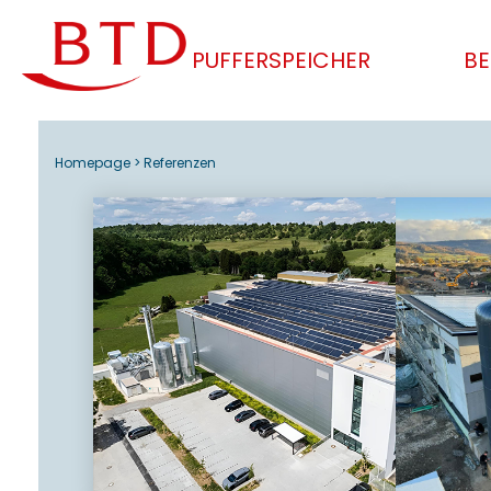
PUFFERSPEICHER
BE
Homepage
> Referenzen
Der Bau 
Zwei Pufferspeicher mit einem
Killberg i
Volumen von jeweils 100.000 Litern
und dieses
für „Deutschlands größte
55 m³ und
Solarthermie-Anlage“ zur sicheren
Energiespe
Versorgung von Dettenhausen mit
Kundenwün
regenerativen Nahwärme.
Außenverk
Hier mehr lesen!
das künft
ist für uns
Hier mehr 