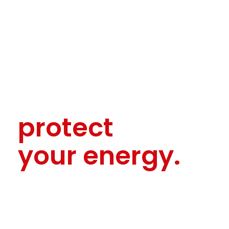
protect
your energy.
Willkommen bei BTD!
Ausgereifte Technologien für Behälter- und
Speichersysteme als ein wesentlicher
Schlüssel für mehr Nachhaltigkeit.